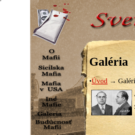
Galéria
•
Úvod
→ Galéri